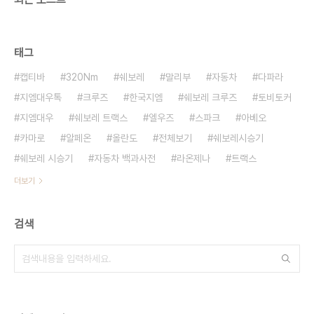
태그
캡티바
320Nm
쉐보레
말리부
자동차
다파라
지엠대우톡
크루즈
한국지엠
쉐보레 크루즈
토비토커
지엠대우
쉐보레 트랙스
엘우즈
스파크
아베오
카마로
알페온
올란도
전체보기
쉐보레시승기
쉐보레 시승기
자동차 백과사전
라온제나
트랙스
더보기
검색