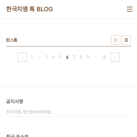
본문 바로가기
한국지엠 톡 BLOG
윈스톰
1
···
3
4
5
6
7
8
9
···
14
공지사항
한국지엠 개인정보처리방침
최근 포스트