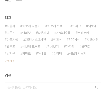
태그
자동차
쉐보레 시승기
쉐보레 트랙스
스파크
쉐보레
크루즈
말리부
라온제나
지엠대우톡
토비토커
한국지엠
자동차 백과사전
트랙스
320Nm
지엠대우
엘우즈
쉐보레 크루즈
전체보기
다파라
올란도
알페온
카마로
아베오
캡티바
쉐보레시승기
더보기
검색