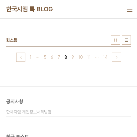
본문 바로가기
한국지엠 톡 BLOG
윈스톰
1
···
5
6
7
8
9
10
11
···
14
공지사항
한국지엠 개인정보처리방침
최근 포스트