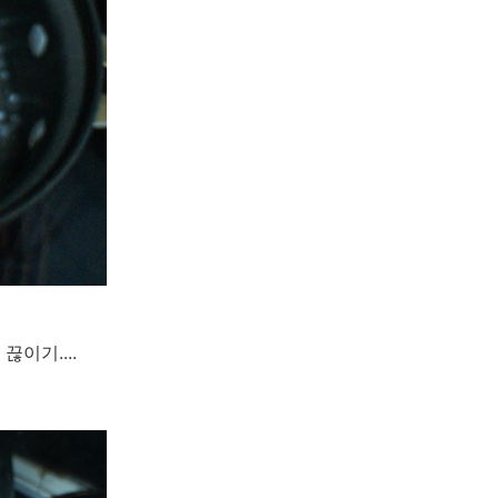
이기....