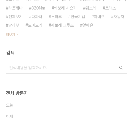
라온제나
320Nm
쉐보레 시승기
쉐보레
트랙스
전체보기
다파라
스파크
한국지엠
아베오
자동차
말리부
토비토커
쉐보레 크루즈
알페온
더보기
검색
전체 방문자
오늘
어제