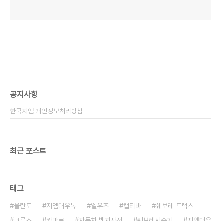
공지사항
한국지엠 개인정보처리방침
최근 포스트
태그
올란도
지엠대우톡
엘우즈
캡티바
쉐보레 트랙스
크루즈
카마로
자동차 백과사전
쉐보레시승기
지엠대우