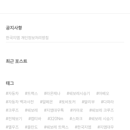
공지사항
한국지엠 개인정보처리방침
최근 포스트
태그
자동차
트랙스
라온제나
쉐보레시승기
아베오
자동차 백과사전
알페온
토비토커
말리부
다파라
크루즈
쉐보레
지엠대우톡
카마로
쉐보레 크루즈
전체보기
캡티바
320Nm
스파크
쉐보레 시승기
엘우즈
올란도
쉐보레 트랙스
한국지엠
지엠대우