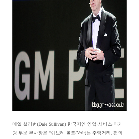
데일 설리번(Dale Sullivan) 한국지엠 영업·서비스·마케
팅 부문 부사장은 “쉐보레 볼트(Volt)는 주행거리, 편의