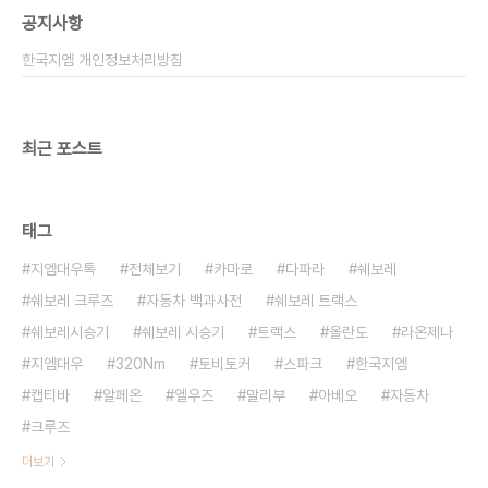
공지사항
한국지엠 개인정보처리방침
최근 포스트
태그
지엠대우톡
전체보기
카마로
다파라
쉐보레
쉐보레 크루즈
자동차 백과사전
쉐보레 트랙스
쉐보레시승기
쉐보레 시승기
트랙스
올란도
라온제나
지엠대우
320Nm
토비토커
스파크
한국지엠
캡티바
알페온
엘우즈
말리부
아베오
자동차
크루즈
더보기